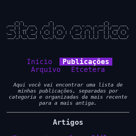
     _ _             _                         _           

 ___(_) |_ ___    __| | ___     ___ _ __  _ __(_) ___ ___  

/ __| | __/ _ \  / _` |/ _ \   / _ \ '_ \| '__| |/ __/ _ \ 

\__ \ | ||  __/ | (_| | (_) | |  __/ | | | |  | | (_| (_) |

|___/_|\__\___|  \__,_|\___/   \___|_| |_|_|  |_|\___\___/ 

Início
Publicações
Arquivo
Etcetera
Aqui você vai encontrar uma lista de
minhas publicações, separadas por
categoria e organizadas da mais recente
para a mais antiga.
Artigos